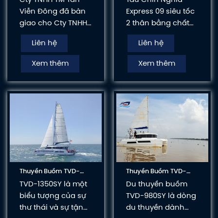
Cty TNHH TM Tân
Tàu Chín Nghĩa
Viễn Đông đã bàn
Express 09 siêu tốc
giao cho Cty TNHH
2 thân bằng chất
2 Thành Viên
liệu Composite, có
Liên hệ
Liên hệ
Thương Mại Dịch
chiều dài 37m,
Vụ và Du Lịch
chiều rộng 8.2m,
Xem thêm
Xem thêm
Nguyên Việt 1 tàu
công suất 3.000CV
chở khách siêu tốc
có sức chở lên đến
chạy tuyến Vân
hơn 280 hành
Đồn - Cô Tô.
khách/ chuyến.
Thuyền Buồm TVD-
Thuyền Buồm TVD-
1350SY
980SY
TVD-1350SY là một
Du thuyền buồm
biểu tượng của sự
TVD-980SY là dòng
thư thái và sự tận
du thuyền dành