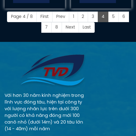
các du khách sẽ có
27m50 kết hợp 02
những trải nghiệm
động cơ thủy
thật êm dịu trên
Mitsubishi 1032PS,
Page 4 / 8
First
Prev
1
2
3
4
5
6
sóng biển vào dịp
với sức chứa 174
7
8
Next
Last
Tết Nguyên Đán
người. Tàu chở
sắp đến.
khách 2 thân, tốc
độ cao, thiết kế
rộng rãi kết hợp
nhiều tiện ích, ghế
ngồi êm đã tạo sự
thoải mái cho hành
khách...
Với hơn 30 năm kinh nghiệm trong
lĩnh vực đóng tàu, hiện tại công ty
với lượng nhân lực trên dưới 300
người có khả năng đóng mới 100
canô nhỏ (dưới 14m) và 20 tàu lớn
(14 - 40m) mỗi năm