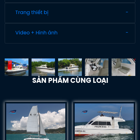
Trang thiết bị
Video + Hình ảnh
SẢN PHẨM CÙNG LOẠI