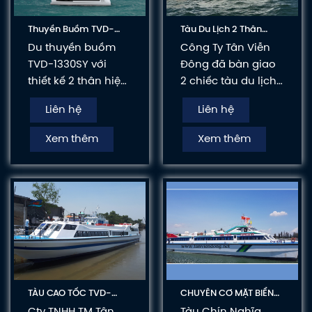
Thuyền Buồm TVD-
Tàu Du Lịch 2 Thân
1330SY
Tvd-Cata1223
Du thuyền buồm
Công Ty Tân Viễn
TVD-1330SY với
Đông đã bàn giao
thiết kế 2 thân hiện
2 chiếc tàu du lịch
đại mang lại sự
2 thân dài 12m23
Liên hệ
Liên hệ
vững vàng, ổn định
kết hợp 04 động cơ
tuyệt vời khi vận
Mercury 90hp cho 1
Xem thêm
Xem thêm
hành. Không gian
tập đoàn đến từ
bố trí rộng mang
nước ngoài đầu tư
lại sự thoải mái và
du lịch biển đảo
tiện nghi cho
Việt Nam.
khách hàng.
TÀU CAO TỐC TVD-
CHUYÊN CƠ MẶT BIỂN
CATA3092
TVD-CATA3660