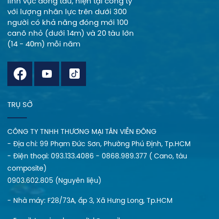
lĩnh vực đóng tàu, hiện tại công ty
với lượng nhân lực trên dưới 300
người có khả năng đóng mới 100
canô nhỏ (dưới 14m) và 20 tàu lớn
(14 - 40m) mỗi năm
TRỤ SỞ
CÔNG TY TNHH THƯƠNG MẠI TÂN VIỄN ĐÔNG
- Địa chi: 99 Phạm Đức Sơn, Phường Phú Định, Tp.HCM
- Điện thoại: 093.133.4086 - 0868.989.377 ( Cano, tàu
composite)
0903.602.805 (Nguyên liệu)
- Nhà máy: F28/73A, ấp 3, Xã Hưng Long, Tp.HCM