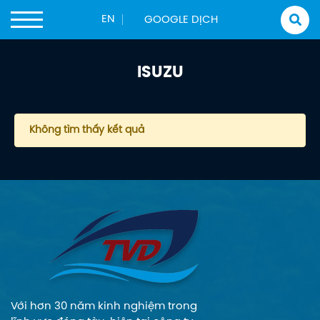
Trang chủ
Sản phẩm
Động Cơ Thuỷ
Isuzu
EN
ISUZU
Không tìm thấy kết quả
Với hơn 30 năm kinh nghiệm trong