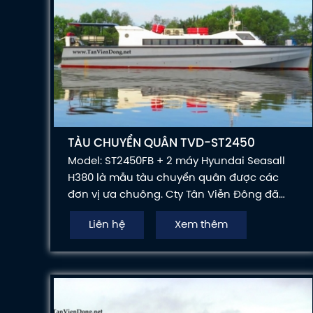
TÀU CHUYỂN QUÂN TVD-ST2450
Model: ST2450FB + 2 máy Hyundai Seasall
H380 là mẫu tàu chuyển quân được các
đơn vị ưa chuông. Cty Tân Viễn Đông đã
bàn giao mẫu tàu này cho BCH Quân Sự
Liên hệ
Xem thêm
Tỉnh Kiên Giang.