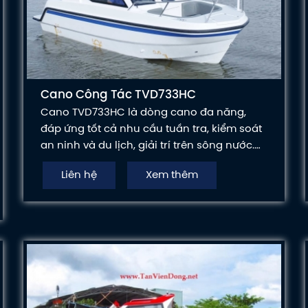
Cano Công Tác TVD733HC
Cano TVD733HC là dòng cano đa năng,
đáp ứng tốt cả nhu cầu tuần tra, kiểm soát
an ninh và du lịch, giải trí trên sông nước.
Với thiết kế hiện đại, động cơ mạnh mẽ và
Liên hệ
Xem thêm
độ bền cao, TVD733HC mang đến trải
nghiệm an toàn, hiệu quả cho mọi hành
trình.