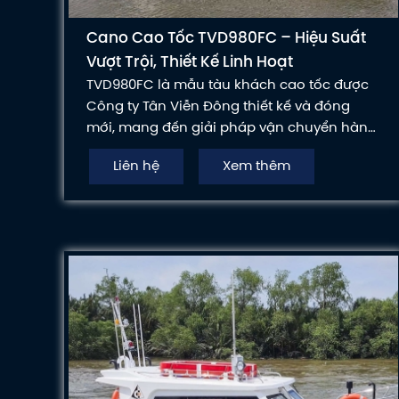
Cano Cao Tốc TVD980FC – Hiệu Suất
Vượt Trội, Thiết Kế Linh Hoạt
TVD980FC là mẫu tàu khách cao tốc được
Công ty Tân Viễn Đông thiết kế và đóng
mới, mang đến giải pháp vận chuyển hành
khách hiệu quả cho các hoạt động du lịch,
Liên hệ
Xem thêm
công tác và dịch vụ trên biển. Với kết cấu
vững chắc, động cơ mạnh mẽ và không
gian nội thất tối ưu, TVD980FC đáp ứng tốt
các tiêu chuẩn hoạt động trong vùng SB.