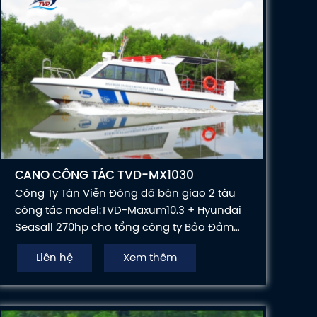
CANO CÔNG TÁC TVD-MX1030
Công Ty Tân Viễn Đông đã bàn giao 2 tàu
công tác model:TVD-Maxum10.3 + Hyundai
Seasall 270hp cho tổng công ty Bảo Đảm
An Toàn Hàng Hải Miền Nam đưa vào phục
Liên hệ
Xem thêm
vụ công tác.