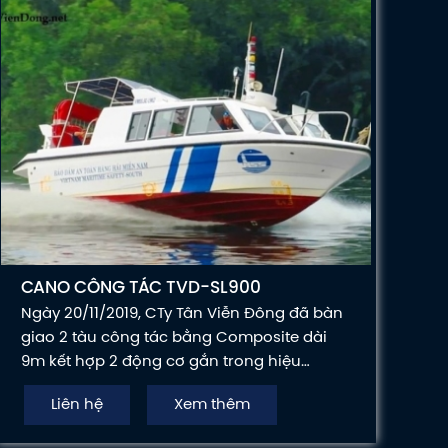
CANO CÔNG TÁC TVD-SL900
Ngày 20/11/2019, CTy Tân Viễn Đông đã bàn
giao 2 tàu công tác bằng Composite dài
9m kết hợp 2 động cơ gắn trong hiệu
Hyundai Seasall 270HP cho Tổng Công Ty
Liên hệ
Xem thêm
Bảo Đảm An Toàn Hàng Hải Miền Nam để
đưa vào phục vụ công tác.