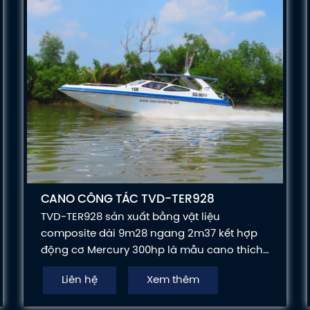
CANO CÔNG TÁC TVD-TER928
TVD-TER928 sản xuất bằng vật liệu
composite dài 9m28 ngang 2m37 kết hợp
động cơ Mercury 300hp là mẫu cano thích
hợp cho các đơn vị có dự án trên sông
Liên hệ
Xem thêm
khảo sát, tuần tra tiến độ thi công thì vô
cùng thích hợp.