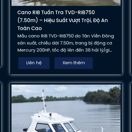
Cano RIB Tuần Tra TVD-RIB750
(7.50m) – Hiệu Suất Vượt Trội, Độ An
Toàn Cao
Mẫu cano RIB TVD-RIB750 do Tân Viễn Đông
sản xuất, chiều dài 7.50m, trang bị động cơ
Mercury 200HP, tốc độ lên đến 38 hải lý/giờ,
sức chở 08 người. Thiết kế chuyên dụng
Liên hệ
Xem thêm
cho tuần tra, cứu hộ và các hoạt động
công tác trên sông, ven biển. Độ ổn định
cao, chống chìm, chống lật vượt trội.