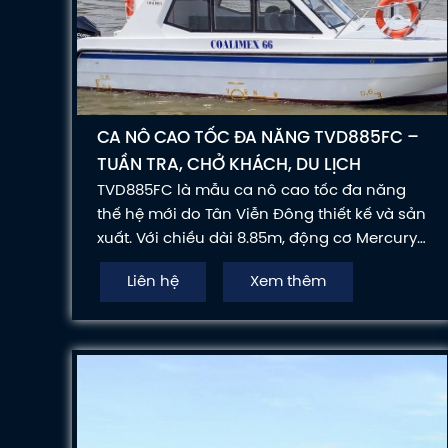
CA NÔ CAO TỐC ĐA NĂNG TVD885FC –
TUẦN TRA, CHỞ KHÁCH, DU LỊCH
TVD885FC là mẫu ca nô cao tốc đa năng
thế hệ mới do Tân Viễn Đông thiết kế và sản
xuất. Với chiều dài 8.85m, động cơ Mercury
300HP mạnh mẽ, vỏ composite và trang bị
Liên hệ
Xem thêm
hiện đại, TVD885FC là giải pháp lý tưởng
cho các hoạt động tuần tra, giám sát, chở
khách, dịch vụ du lịch, đưa đón cán bộ
nhân viên và vận tải hành khách đường
thủy.