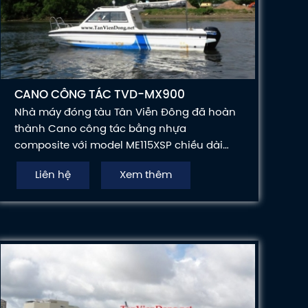
CANO CÔNG TÁC TVD-MX900
Nhà máy đóng tàu Tân Viễn Đông đã hoàn
thành Cano công tác bằng nhựa
composite với model ME115XSP chiều dài
9m00 hiệu Maxum, cabin lửng và gắn 1
Liên hệ
Xem thêm
động cơ treo ngoài Mercury 115HP. Nhà máy
luôn chú trọng sự an toàn, phù hợp và tinh
tế cho quý khách trong mọi sản phẩm.