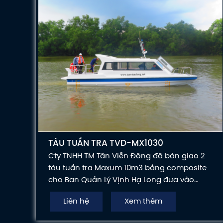
TÀU TUẦN TRA TVD-MX1030
Cty TNHH TM Tân Viễn Đông đã bàn giao 2
tàu tuần tra Maxum 10m3 bằng composite
cho Ban Quản Lý Vịnh Hạ Long đưa vào
phục vụ công tác tuần tra trên vịnh.
Liên hệ
Xem thêm