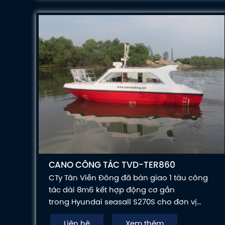
CANO CÔNG TÁC TVD-TER860
CTy Tân Viễn Đông đã bàn giao 1 tàu công
tác dài 8m6 kết hợp động cơ gắn
trong Hyundai seasall S270S cho đơn vị
chức năng để đưa vào hoạt đông phục vụ
Liên hệ
Xem thêm