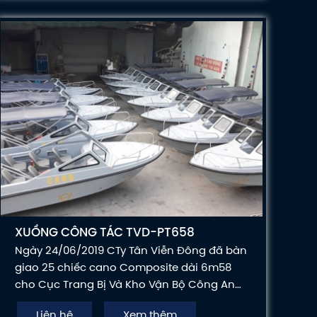
XUỒNG CÔNG TÁC TVD-PT658
Ngày 24/06/2019 CTy Tân Viễn Đông đã bàn
giao 25 chiếc cano Composite dài 6m58
cho Cục Trang Bị Và Kho Vận Bộ Công An
để phục vụ công tác. Chỉ trong vòng 150
Liên hệ
Xem thêm