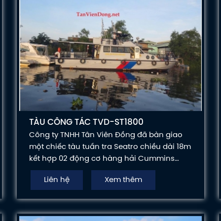
TÀU CÔNG TÁC TVD-ST1800
Công ty TNHH Tân Viên Đồng đã bàn giao
một chiếc tàu tuần tra Seatro chiều dài 18m
kết hợp 02 động cơ hàng hải Cummins
Diesel QSB6.7 380HP cho Cảnh sát Kiến Hải
Liên hệ
Xem thêm
Liên hệ với chúng tôi để có được giá trị mà
bạn mong muốn.