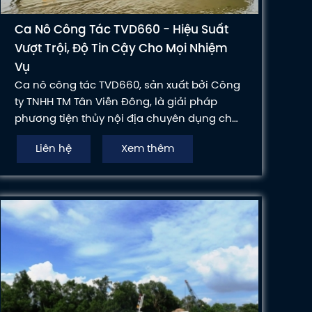
Ca Nô Công Tác TVD660 - Hiệu Suất
Vượt Trội, Độ Tin Cậy Cho Mọi Nhiệm
Vụ
Ca nô công tác TVD660, sản xuất bởi Công
ty TNHH TM Tân Viễn Đông, là giải pháp
phương tiện thủy nội địa chuyên dụng cho
các hoạt động tuần tra, kiểm soát. Với thiết
Liên hệ
Xem thêm
kế hiện đại, động cơ mạnh mẽ và khả năng
vận hành ổn định, TVD660 đáp ứng tối ưu
các yêu cầu nhiệm vụ và đảm bảo an toàn
cao.