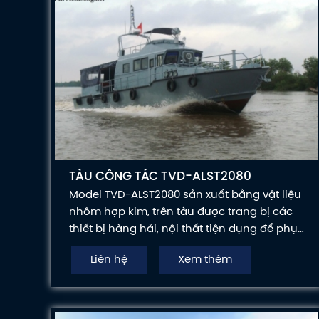
TÀU CÔNG TÁC TVD-ALST2080
Model TVD-ALST2080 sản xuất bằng vật liệu
nhôm hợp kim, trên tàu được trang bị các
thiết bị hàng hải, nội thất tiện dụng để phục
vụ cho 1 hành trình dài tuần tra trên biển,
Liên hệ
Xem thêm
bảo vệ chủ quyền lãnh thổ.