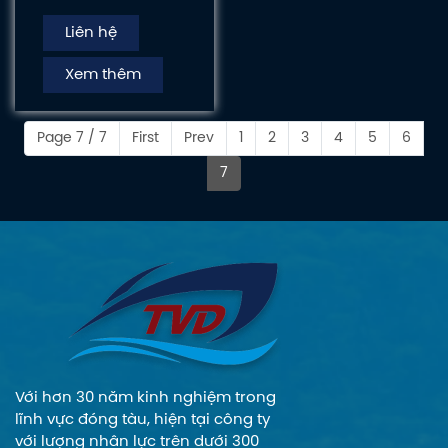
Mercury có công
Liên hệ
suất từ nhỏ đến lớn
– nhập khẩu
Xem thêm
nguyên đai, nguyên
kiện, có đầy đủ
chứng từ CO, CQ -
Page 7 / 7
First
Prev
1
2
3
4
5
6
mang đến sự đa
7
dạng và linh hoạt
vượt trội cho nhu
cầu của mỗi khách
hàng.
Với hơn 30 năm kinh nghiệm trong
lĩnh vực đóng tàu, hiện tại công ty
với lượng nhân lực trên dưới 300