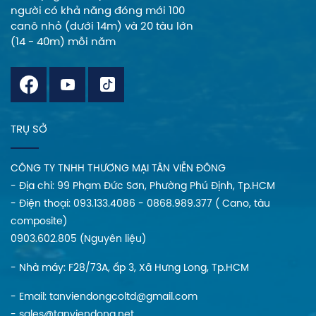
người có khả năng đóng mới 100
canô nhỏ (dưới 14m) và 20 tàu lớn
(14 - 40m) mỗi năm
TRỤ SỞ
CÔNG TY TNHH THƯƠNG MẠI TÂN VIỄN ĐÔNG
- Địa chi: 99 Phạm Đức Sơn, Phường Phú Định, Tp.HCM
- Điện thoại: 093.133.4086 - 0868.989.377 ( Cano, tàu
composite)
0903.602.805 (Nguyên liệu)
- Nhà máy: F28/73A, ấp 3, Xã Hưng Long, Tp.HCM
- Email: tanviendongcoltd@gmail.com
- sales@tanviendong.net