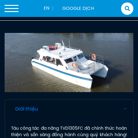
Trang chủ
Sản phẩm
Tàu Công Tác
Tàu Hoa Tiêu
EN
Tàu Công Tác TVD1305FC
Giới thiệu
Tàu công tác đa năng TVD1305FC đã chính thức hoàn
thiện và sẵn sàng đồng hành cùng quý khách hàng!