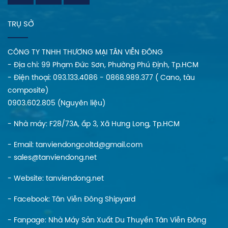
TRỤ SỞ
CÔNG TY TNHH THƯƠNG MẠI TÂN VIỄN ĐÔNG
- Địa chi: 99 Phạm Đức Sơn, Phường Phú Định, Tp.HCM
- Điện thoại: 093.133.4086 - 0868.989.377 ( Cano, tàu
composite)
0903.602.805 (Nguyên liệu)
- Nhà máy: F28/73A, ấp 3, Xã Hưng Long, Tp.HCM
- Email: tanviendongcoltd@gmail.com
- sales@tanviendong.net
- Website:
tanviendong.net
- Facebook:
Tân Viễn Đông Shipyard
- Fanpage:
Nhà Máy Sản Xuất Du Thuyền Tân Viễn Đông