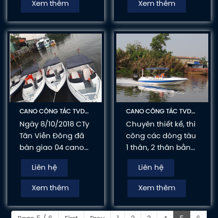
Xem thêm
Xem thêm
các tàu chuyên
làm tăng tốc độ
dụng phục vụ công
vượt trội.
tác, cao tốc chở
khách, tàu nhà
hàng sang trọng
nhiều tiện nghi.....
CANO CÔNG TÁC TVD-
CANO CÔNG TÁC TVD-
SEAGULL490
SEAGULL474
Ngày 8/10/2018 CTy
Chuyên thiết kế, thi
Tân Viễn Đông đã
công các dòng tàu
bàn giao 04 cano
1 thân, 2 thân bằng
model Seagull
composite và hợp
Liên hệ
Liên hệ
bằng Composite
kim nhôm theo tiêu
dài 4m90 kết hợp
chuần Quốc Tế như
Xem thêm
Xem thêm
máy Mercury 4 thì
các tàu chuyên
60HP cho Chi Cục
dụng phục vụ công