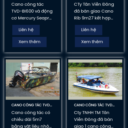
BI600
RIB927
Cano công tác
CTy Tân Viễn Đông
TVD-BI600 và động
đã bàn giao Cano
cơ Mercury Seapro
Rib 9m27 kết hợp
150hp là dòng sản
động cơ Mercury
Liên hệ
Liên hệ
phẩm công tác
Seapro 150HP cho
phù hợp và đáp
khách. Chuyên
Xem thêm
Xem thêm
ứng được nhiều
thiết kế, thi công
yêu cầu của các
các dòng tàu 1
đơn vị tuần tra,
thân, 2 thân bằng
kiểm soát trên
composite và hợp
sông.
kim nhôm theo tiêu
chuần Quốc Tế như
các tàu chuyên
dụng phục vụ công
tác, cao tốc chở
CANO CÔNG TÁC TVD-
CANO CÔNG TÁC TVD-
khách, tàu nhà
AL570
BI560
Cano công tác có
Cty TNHH TM Tân
hàng sang trọng
chiều dài 5m7
Viễn Đông đã bàn
nhiều tiện nghi.....
bằng vật liệu nhôm
giao 1 cano công