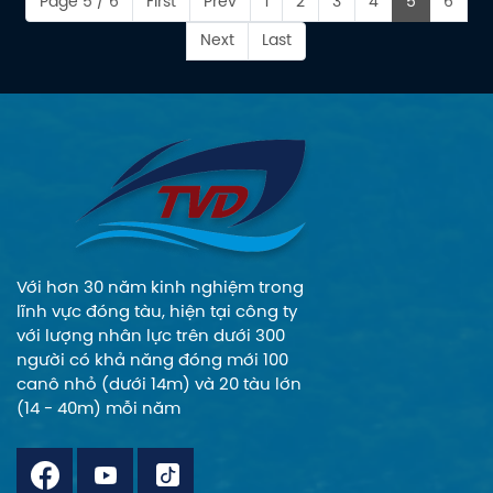
Kiểm Lâm TPHCM
tác, cao tốc chở
Page 5 / 6
First
Prev
1
2
3
4
5
6
để đưa vào phục
khách, tàu nhà
Next
Last
vụ công tác phòng
hàng sang trọng
hộ rừng Cần Giờ.
nhiều tiện nghi.....
Với hơn 30 năm kinh nghiệm trong
lĩnh vực đóng tàu, hiện tại công ty
với lượng nhân lực trên dưới 300
người có khả năng đóng mới 100
canô nhỏ (dưới 14m) và 20 tàu lớn
(14 - 40m) mỗi năm