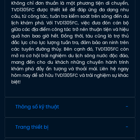
Không chỉ đơn thuần là một phương tiện di chuyển,
TVD1305FC được thiết kế để đáp ứng đa dạng nhu
cầu, từ công tác, tuần tra kiểm soát trên sông đến du
lịch khám phá. Với TVD1305FC, việc đưa đón cán bộ
giữa các địa điểm công tác trở nên thuận tiện và hiệu
quả hơn bao giờ hết. Đồng thời, tàu cũng là trợ thủ
đắc lực cho lực lượng tuần tra, đảm bảo an ninh trên
các tuyến đường thủy. Bên cạnh đó, TVD1305FC còn
mở ra cơ hội trải nghiệm du lịch sông nước độc đáo,
mang đến cho du khách những chuyến hành trình
khám phá đầy ấn tượng và thoải mái. Liên hệ ngay
hôm nay để sở hữu TVD1305FC và trải nghiệm sự khác
biệt!
Thông số kỹ thuật
Trang thiết bị