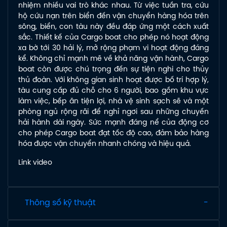
nhiệm nhiều vai trò khác nhau. Từ việc tuần tra, cứu
hộ cứu nạn trên biển đến vận chuyển hàng hóa trên
sông, biển, con tàu này đều đáp ứng một cách xuất
sắc. Thiết kế của Cargo boat cho phép nó hoạt động
xa bờ tới 30 hải lý, mở rộng phạm vi hoạt động đáng
kể. Không chỉ mạnh mẽ về khả năng vận hành, Cargo
boat còn được chú trọng đến sự tiện nghi cho thủy
thủ đoàn. Với không gian sinh hoạt được bố trí hợp lý,
tàu cung cấp đủ chỗ cho 6 người, bao gồm khu vực
làm việc, bếp ăn tiện lợi, nhà vệ sinh sạch sẽ và một
phòng ngủ rộng rãi để nghỉ ngơi sau những chuyến
hải hành dài ngày. Sức mạnh đáng nể của động cơ
cho phép Cargo boat đạt tốc độ cao, đảm bảo hàng
hóa được vận chuyển nhanh chóng và hiệu quả.
Link video
Thông số kỹ thuật