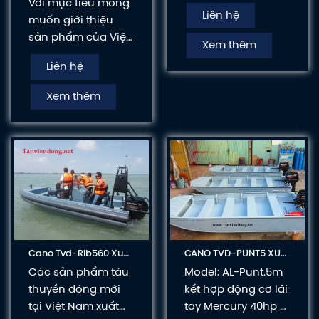
Với mục tiêu mong
KHẨU HÀ LAN
Liên hệ
muốn giới thiệu
sản phẩm của Việt
Xem thêm
Nam vươn ra Thế
Liên hệ
giới. Do đó, xưởng
đóng tàu Tân Viễn
Xem thêm
Đông không ngừng
cập nhật mẫu
cũng như các công
nghệ tiên tiến mới
nhất hiện nay
nhằm nâng cao
chất lượng sản
phẩm ngày càng
phát triển tốt hơn.
Cano Tvd-Rib560 Xuất
CANO TVD-PUNT5 XUẤT
Khẩu Malaysia
KHẨU LÀO
Các sản phẩm tàu
Model: AL-Punt.5m
thuyền đóng mới
kết hợp động cơ lái
tại Việt Nam xuất
tay Mercury 40hp 2