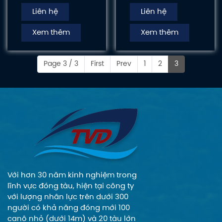
khẩu sang thị
thì là sản phẩm
Liên hệ
Liên hệ
trường Châu Âu,
thiết kế theo yêu
được kiểm tra đánh
cầu của khách
Xem thêm
Xem thêm
giá theo tiêu chuẩn
hàng với chiều dài
nghiêm ngặt.
là 5m, ngang 1m6,
Nhưng rất nhiều
cano được làm
Page 3 / 3
First
Prev
1
2
3
sản phẩm của
bằng vật liệu nhôm
chúng tôi đã xuất
sản xuất tại xưởng
khẩu thành công
đóng tàu Tân Viễn
và được sử dụng
Đông.
tại nhiều Quốc Gia
tại Châu Á, Châu
Âu, Châu Úc...
Với hơn 30 năm kinh nghiệm trong
lĩnh vực đóng tàu, hiện tại công ty
với lượng nhân lực trên dưới 300
người có khả năng đóng mới 100
canô nhỏ (dưới 14m) và 20 tàu lớn