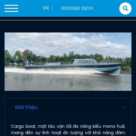
Trang chủ
Sản phẩm
Tàu Xuất Khẩu
Rib
EN
Tvd 25 Cargo – Tàu Tuần Tra Siêu Tốc
Giới thiệu
Cargo boat, một tàu vận tải đa năng kiểu mono hull,
mang đến sự linh hoạt ấn tượng với khả năng đảm