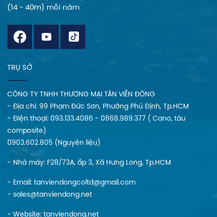
(14 - 40m) mỗi năm
TRỤ SỞ
CÔNG TY TNHH THƯƠNG MẠI TÂN VIỄN ĐÔNG
- Địa chi: 99 Phạm Đức Sơn, Phường Phú Định, Tp.HCM
- Điện thoại: 093.133.4086 - 0868.989.377 ( Cano, tàu
composite)
0903.602.805 (Nguyên liệu)
- Nhà máy: F28/73A, ấp 3, Xã Hưng Long, Tp.HCM
- Email: tanviendongcoltd@gmail.com
- sales@tanviendong.net
- Website:
tanviendong.net