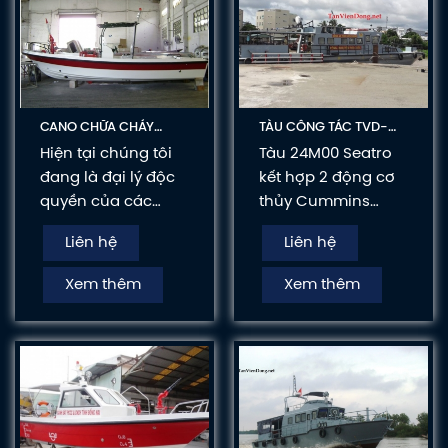
từ Hàn Quốc.
CANO CHỮA CHÁY
TÀU CÔNG TÁC TVD-
TARPON OPEN TVD-
ST2400
Hiện tại chúng tôi
Tàu 24M00 Seatro
PCCC750
đang là đại lý độc
kết hợp 2 động cơ
quyền của các
thủy Cummins
thương hiệu nổi
610HP. Nội thất tiện
Liên hệ
Liên hệ
tiếng trong ngành
nghi giúp các
hàng hải như:
thuyền viên thuận
Xem thêm
Xem thêm
MERCURY, HYUNDAI
lợi công tác tốt.
SEASALL