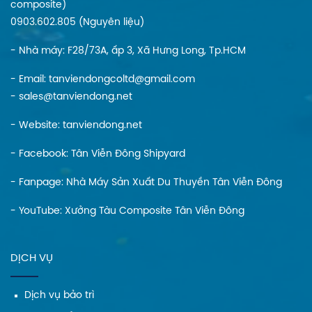
composite)
0903.602.805 (Nguyên liệu)
- Nhà máy: F28/73A, ấp 3, Xã Hưng Long, Tp.HCM
- Email: tanviendongcoltd@gmail.com
- sales@tanviendong.net
- Website:
tanviendong.net
- Facebook:
Tân Viễn Đông Shipyard
- Fanpage:
Nhà Máy Sản Xuất Du Thuyền Tân Viễn Đông
- YouTube:
Xưởng Tàu Composite Tân Viễn Đông
DỊCH VỤ
Dịch vụ bảo trì