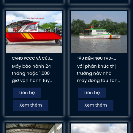
dụng
bàn giao mẫu tàu
này cho BCH Quân
Sự Tỉnh Kiên Giang.
CANO PCCC VÀ CỨU
TÀU KIỂM NGƯ TVD-
HỘ CỨU NẠN TVD-
ST1400
Máy bảo hành 24
Với phân khúc thị
AL668
tháng hoặc 1.000
trường này nhà
giờ vận hành tùy
máy đóng tàu Tân
theo yếu tố nào
Viễn Đông đã cho
Liên hệ
Liên hệ
đến trước.
ra mẫu tàu kiểm
ngư dài 14m, ngang
Xem thêm
Xem thêm
3m30 kết hợp với 1
máy thủy hiệu
Doosan công suất
360ps nhập khẩu