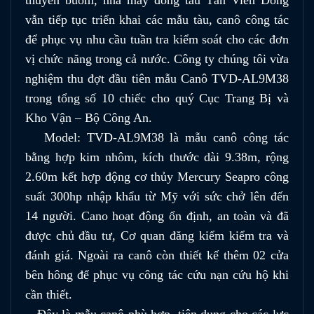
vẫn tiếp tục triển khai các mẫu tàu, canô công tác
để phục vụ nhu cầu tuần tra kiểm soát cho các đơn
vị chức năng trong cả nước. Công ty chúng tôi vừa
nghiệm thu đợt đầu tiên mẫu Canô TVD-AL9M38
trong tổng số 10 chiếc cho quý Cục Trang Bị và
Kho Vận – Bộ Công An.
Model: TVD-AL9M38 là mẫu canô công tác
bằng hợp kim nhôm, kích thước dài 9.38m, rộng
2.60m kết hợp động cơ thủy Mercury Seapro công
suất 300hp nhập khẩu từ Mỹ với sức chở lên đến
14 người. Cano hoạt động ổn định, an toàn và đã
được chủ đầu tư, Cơ quan đăng kiểm kiểm tra và
đánh giá. Ngoài ra canô còn thiết kế thêm 02 cửa
bên hông để phục vụ công tác cứu nạn cứu hộ khi
cần thiết.
Đây là mẫu canô phù hợp, tiện dụng cho các lực