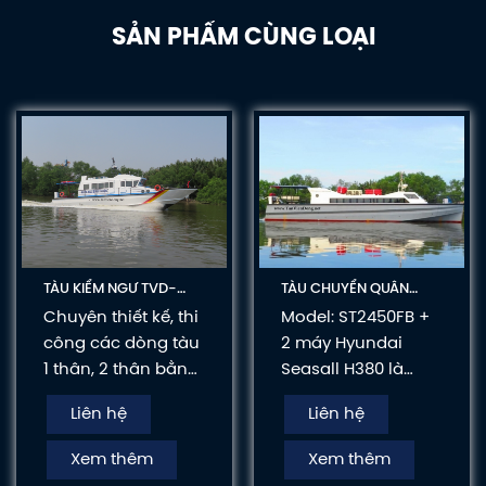
SẢN PHẨM CÙNG LOẠI
TÀU KIỂM NGƯ TVD-
TÀU CHUYỂN QUÂN
ST1800
TVD-ST2450
Chuyên thiết kế, thi
Model: ST2450FB +
công các dòng tàu
2 máy Hyundai
1 thân, 2 thân bằng
Seasall H380 là
composite và hợp
mẫu tàu chuyển
Liên hệ
Liên hệ
kim nhôm theo tiêu
quân được các đơn
chuần Quốc Tế như
vị ưa chuông. Cty
Xem thêm
Xem thêm
các tàu chuyên
Tân Viễn Đông đã