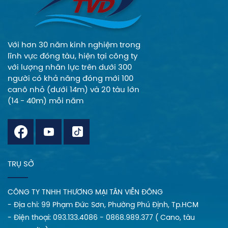
và tinh tế cho quý
khách trong mọi
sản phẩm.
Với hơn 30 năm kinh nghiệm trong
lĩnh vực đóng tàu, hiện tại công ty
với lượng nhân lực trên dưới 300
người có khả năng đóng mới 100
canô nhỏ (dưới 14m) và 20 tàu lớn
(14 - 40m) mỗi năm
TRỤ SỞ
CÔNG TY TNHH THƯƠNG MẠI TÂN VIỄN ĐÔNG
- Địa chi: 99 Phạm Đức Sơn, Phường Phú Định, Tp.HCM
- Điện thoại: 093.133.4086 - 0868.989.377 ( Cano, tàu