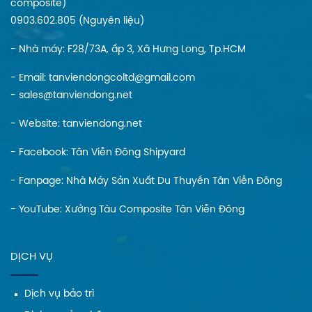
composite)
0903.602.805 (Nguyên liệu)
- Nhà máy: F28/73A, ấp 3, Xã Hưng Long, Tp.HCM
- Email: tanviendongcoltd@gmail.com
- sales@tanviendong.net
- Website:
tanviendong.net
- Facebook:
Tân Viễn Đông Shipyard
- Fanpage:
Nhà Máy Sản Xuất Du Thuyền Tân Viễn Đông
- YouTube:
Xưởng Tàu Composite Tân Viễn Đông
DỊCH VỤ
Dịch vụ bảo trì