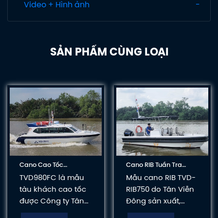
Video + Hình ảnh
SẢN PHẨM CÙNG LOẠI
Cano Cao Tốc
Cano RIB Tuần Tra
TVD980FC – Hiệu Suất
TVD-RIB750 (7.50m) –
TVD980FC là mẫu
Mẫu cano RIB TVD-
Vượt Trội, Thiết Kế Linh
Hiệu Suất Vượt Trội, Độ
tàu khách cao tốc
RIB750 do Tân Viễn
Hoạt
An Toàn Cao
được Công ty Tân
Đông sản xuất,
Viễn Đông thiết kế
chiều dài 7.50m,