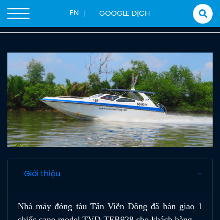
Trang chủ
Sản phẩm
Tàu Công Tác
Tàu Công Tác
EN
CANO CÔNG TÁC TVD-TER928
Giới thiệu
Nhà máy đóng tàu Tân Viễn Đông đã bàn giao 1
chiếc cano model TVD-TER928 cho khách hàng.