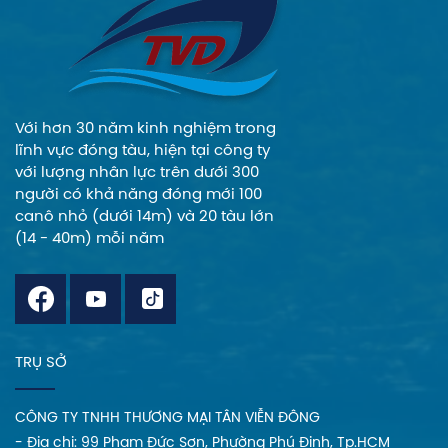
an toàn, phù hợp
và tinh tế cho quý
khách trong mọi
sản phẩm.
Với hơn 30 năm kinh nghiệm trong
lĩnh vực đóng tàu, hiện tại công ty
với lượng nhân lực trên dưới 300
người có khả năng đóng mới 100
canô nhỏ (dưới 14m) và 20 tàu lớn
(14 - 40m) mỗi năm
TRỤ SỞ
CÔNG TY TNHH THƯƠNG MẠI TÂN VIỄN ĐÔNG
- Địa chi: 99 Phạm Đức Sơn, Phường Phú Định, Tp.HCM