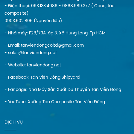
- Điện thoại: 093.133.4086 - 0868.989.377 ( Cano, tàu
composite)
0903.602.805 (Nguyên liệu)
- Nhà máy: F28/73A, ấp 3, Xã Hưng Long, Tp.HCM
- Email: tanviendongcoltd@gmail.com
- sales@tanviendong.net
- Website:
tanviendong.net
- Facebook:
Tân Viễn Đông Shipyard
- Fanpage:
Nhà Máy Sản Xuất Du Thuyền Tân Viễn Đông
- YouTube:
Xưởng Tàu Composite Tân Viễn Đông
DỊCH VỤ