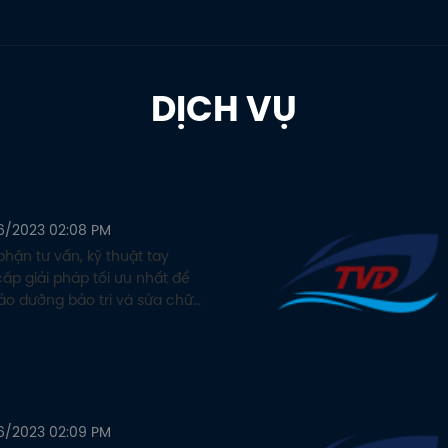
DỊCH VỤ
6/2023 02:08 PM
phận tư vấn, kỹ thuật tay
ấp giải pháp tối ưu nhất để
bảo dưỡng bảo trì và sửa chữa
 Cty Tân Viễn Đông cung cấp
àng.
6/2023 02:09 PM