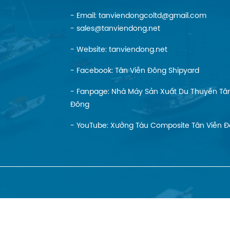
- Email: tanviendongcoltd@gmail.com
- sales@tanviendong.net
- Website:
tanviendong.net
- Facebook:
Tân Viễn Đông Shipyard
- Fanpage:
Nhà Máy Sản Xuất Du Thuyền Tân
Đông
- YouTube:
Xưởng Tàu Composite Tân Viễn 