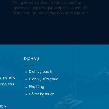
Chúng tôi có bộ phận tư vấn, kỹ thuật tay
nghề cao, cung cấp giải pháp tối ưu nhất để
hỗ trợ kỹ thuật, bảo dưởng bảo trì và sửa chữa
các sản phẩm do Cty Tân Viễn Đông cung cấp
cho Quý khách hàng.
DỊCH VỤ
Dịch vụ bảo trì
h, Tp.HCM
Dịch vụ sửa chữa
Cano, tàu
Phụ tùng
Hỗ trợ kỹ thuật
.HCM