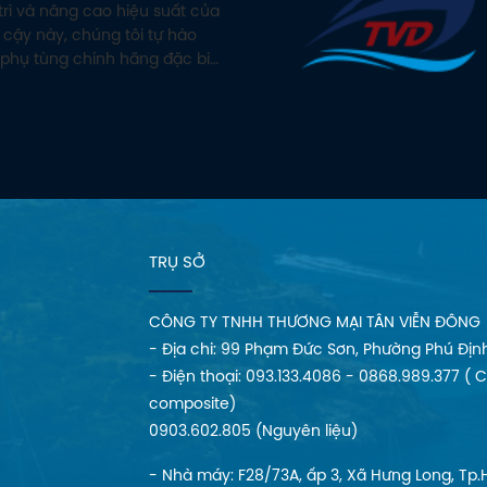
trì và nâng cao hiệu suất của
 cậy này, chúng tôi tự hào
phụ tùng chính hãng đặc biệt
ộng cơ thủy Mercury.
TRỤ SỞ
CÔNG TY TNHH THƯƠNG MẠI TÂN VIỄN ĐÔNG
- Địa chi: 99 Phạm Đức Sơn, Phường Phú Địn
- Điện thoại: 093.133.4086 - 0868.989.377 ( 
composite)
0903.602.805 (Nguyên liệu)
- Nhà máy: F28/73A, ấp 3, Xã Hưng Long, Tp