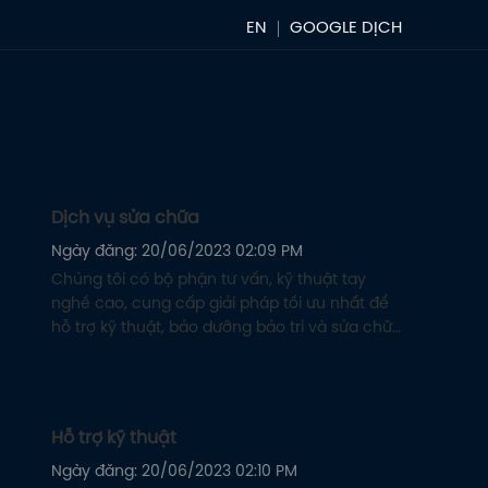
EN
Dịch vụ sửa chữa
Ngày đăng: 20/06/2023 02:09 PM
Chúng tôi có bộ phận tư vấn, kỹ thuật tay
nghề cao, cung cấp giải pháp tối ưu nhất để
hỗ trợ kỹ thuật, bảo dưỡng bảo trì và sửa chữa
các sản phẩm do Cty Tân Viễn Đông cung cấp
cho Quý khách hàng.
Hỗ trợ kỹ thuật
Ngày đăng: 20/06/2023 02:10 PM