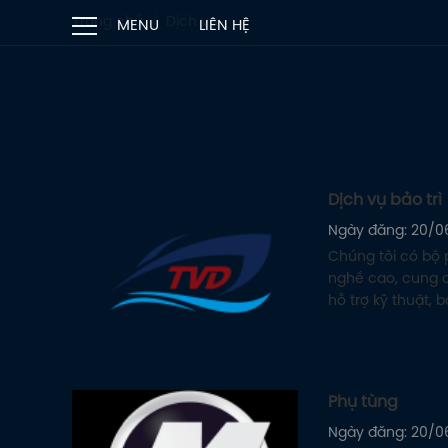
Trang chủ
Dịch vụ
MENU
LIÊN HỆ
Dịch vụ bảo trì
Ngày đăng: 20/0
Chúng tôi có bộ 
nghề cao, cung c
hỗ trợ kỹ thuật, 
các sản phẩm do
cho Quý khách h
Phụ tùng
Ngày đăng: 20/0