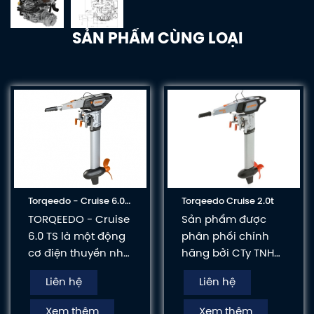
SẢN PHẨM CÙNG LOẠI
Torqeedo - Cruise 6.0
Torqeedo Cruise 2.0t
Ts
TORQEEDO - Cruise
Sản phẩm được
6.0 TS là một động
phân phối chính
cơ điện thuyền nhỏ
hãng bởi CTy TNHH
gọn, mạnh mẽ và
TM DV Trans-Undai
Liên hệ
Liên hệ
tiết kiệm nhiên liệu.
SeaSall Vina Bảo
Động cơ có thể đạt
hành: 2 năm
Xem thêm
Xem thêm