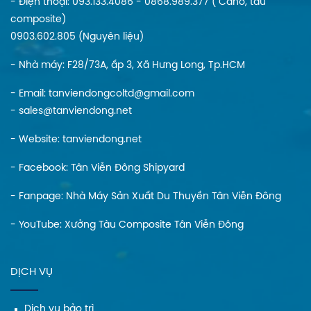
- Điện thoại: 093.133.4086 - 0868.989.377 ( Cano, tàu
composite)
0903.602.805 (Nguyên liệu)
- Nhà máy: F28/73A, ấp 3, Xã Hưng Long, Tp.HCM
- Email: tanviendongcoltd@gmail.com
- sales@tanviendong.net
- Website:
tanviendong.net
- Facebook:
Tân Viễn Đông Shipyard
- Fanpage:
Nhà Máy Sản Xuất Du Thuyền Tân Viễn Đông
- YouTube:
Xưởng Tàu Composite Tân Viễn Đông
DỊCH VỤ
Dịch vụ bảo trì