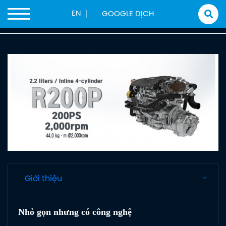
Trang chủ
Sản phẩm
Động Cơ Thuỷ
EN
Hyundai Seasall
DÒNG TỐC ĐỘ DIESEL R200P
Giới thiệu
Nhỏ gọn nhưng có công nghệ