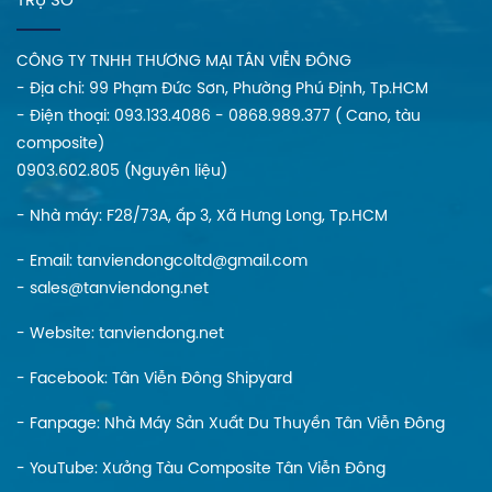
TRỤ SỞ
CÔNG TY TNHH THƯƠNG MẠI TÂN VIỄN ĐÔNG
- Địa chi: 99 Phạm Đức Sơn, Phường Phú Định, Tp.HCM
- Điện thoại: 093.133.4086 - 0868.989.377 ( Cano, tàu
composite)
0903.602.805 (Nguyên liệu)
- Nhà máy: F28/73A, ấp 3, Xã Hưng Long, Tp.HCM
- Email: tanviendongcoltd@gmail.com
- sales@tanviendong.net
- Website:
tanviendong.net
- Facebook:
Tân Viễn Đông Shipyard
- Fanpage:
Nhà Máy Sản Xuất Du Thuyền Tân Viễn Đông
- YouTube:
Xưởng Tàu Composite Tân Viễn Đông