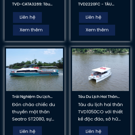
TVD-CATA3289: Tàu
TVD2220FC - TÀU
Chở Khách Cao Tốc,
KHÁCH CÔNG SUẤT LỚN
Hai Thân, Hai Tầng
PHỤC VỤ KHAI THÁC DU
Liên hệ
Liên hệ
LỊCH BIỂN ĐẢO
Xem thêm
Xem thêm
Trải Nghiệm Du Lịch
Tàu Du Lịch Hai Thân
Đẳng Cấp Cùng
TVD1050CO
Đón chào chiếc du
Tàu du lịch hai thân
Seatro ST2080
thuyền một thân
TVD1050CO với thiết
Seatro ST2080, sự
kế độc đáo, sở hữu
lựa chọn lý tưởng
2 thân giúp đảm
Liên hệ
Liên hệ
cho gia đình và
bảo sự ổn định và