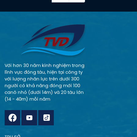
dài sắp tới
FC13.25, mô hình
tàu hạng sang có
khối lượng vận
chuyển và luân
chuyển tương đối
tốt, cùng đầy đủ
các trang thiết bị
hiện đại với thiết kế
nội thất cao cấp
Với hơn 30 năm kinh nghiệm trong
mang đến cho du
lĩnh vực đóng tàu, hiện tại công ty
khách những trải
với lượng nhân lực trên dưới 300
nghiệm tuyệt vời và
người có khả năng đóng mới 100
đáng nhớ.
canô nhỏ (dưới 14m) và 20 tàu lớn
(14 - 40m) mỗi năm