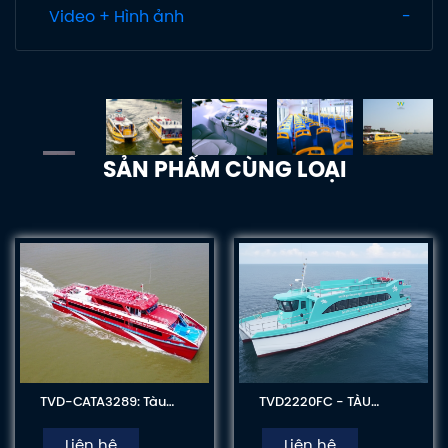
Video + Hình ảnh
SẢN PHẨM CÙNG LOẠI
TVD-CATA3289: Tàu
TVD2220FC - TÀU
Chở Khách Cao Tốc,
KHÁCH CÔNG SUẤT LỚN
Hai Thân, Hai Tầng
PHỤC VỤ KHAI THÁC DU
Liên hệ
Liên hệ