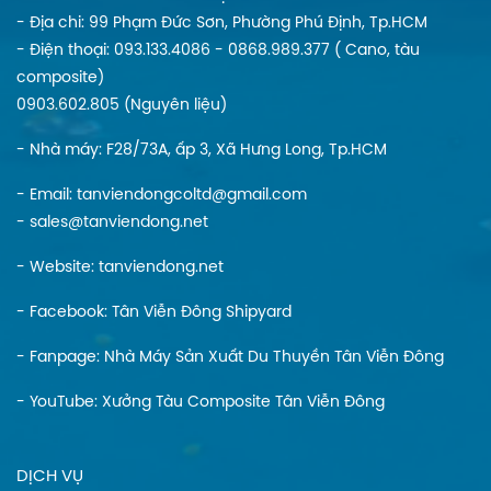
- Địa chi: 99 Phạm Đức Sơn, Phường Phú Định, Tp.HCM
- Điện thoại: 093.133.4086 - 0868.989.377 ( Cano, tàu
composite)
0903.602.805 (Nguyên liệu)
- Nhà máy: F28/73A, ấp 3, Xã Hưng Long, Tp.HCM
- Email: tanviendongcoltd@gmail.com
- sales@tanviendong.net
- Website:
tanviendong.net
- Facebook:
Tân Viễn Đông Shipyard
- Fanpage:
Nhà Máy Sản Xuất Du Thuyền Tân Viễn Đông
- YouTube:
Xưởng Tàu Composite Tân Viễn Đông
DỊCH VỤ