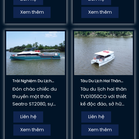
LỊCH BIỂN ĐẢO
Xem thêm
Xem thêm
Trải Nghiệm Du Lịch
Tàu Du Lịch Hai Thân
Đẳng Cấp Cùng
TVD1050CO
Đón chào chiếc du
Tàu du lịch hai thân
Seatro ST2080
thuyền một thân
TVD1050CO với thiết
Seatro ST2080, sự
kế độc đáo, sở hữu
lựa chọn lý tưởng
2 thân giúp đảm
Liên hệ
Liên hệ
cho gia đình và
bảo sự ổn định và
nhóm bạn tìm kiếm
an toàn tuyệt đối
Xem thêm
Xem thêm
những chuyến
cho hành khách.