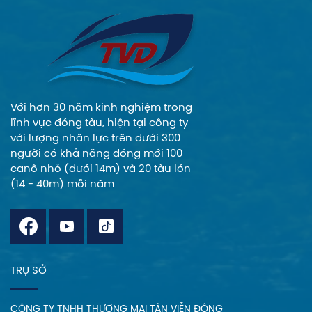
chuyển và luân
chuyển tương đối
tốt, cùng đầy đủ
các trang thiết bị
hiện đại với thiết kế
nội thất cao cấp
Với hơn 30 năm kinh nghiệm trong
mang đến cho du
lĩnh vực đóng tàu, hiện tại công ty
khách những trải
với lượng nhân lực trên dưới 300
nghiệm tuyệt vời và
người có khả năng đóng mới 100
đáng nhớ.
canô nhỏ (dưới 14m) và 20 tàu lớn
(14 - 40m) mỗi năm
TRỤ SỞ
CÔNG TY TNHH THƯƠNG MẠI TÂN VIỄN ĐÔNG