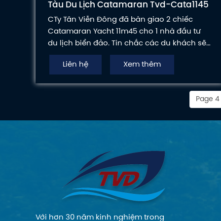
Tàu Du Lịch Catamaran Tvd-Cata1145
CTy Tân Viễn Đông đã bàn giao 2 chiếc
Catamaran Yacht 11m45 cho 1 nhà đầu tư
du lịch biển đảo. Tin chắc các du khách sẽ
có những trải nghiệm thật êm dịu trên sóng
Liên hệ
Xem thêm
biển vào dịp Tết Nguyên Đán sắp đến.
Page 4 
Với hơn 30 năm kinh nghiệm trong