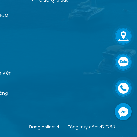
Hỗ trợ kỹ thuật
.HCM
 Viễn
Đông
Đang online: 4
|
Tổng truy cập: 427268