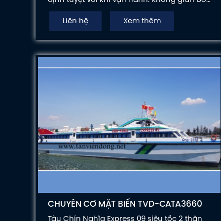
trí rộng mang lại sự thoải mái và tiện nghi
Liên hệ
Xem thêm
cho khách hàng.
CHUYÊN CƠ MẶT BIỂN TVD-CATA3660
Tàu Chín Nghĩa Express 09 siêu tốc 2 thân