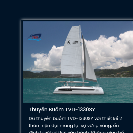
Thuyền Buồm TVD-1330SY
Du thuyền buồm TVD-1330SY với thiết kế 2
thân hiện đại mang lại sự vững vàng, ổn
định tuyệt vời khi vận hành. Không gian bố