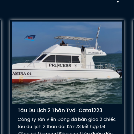
Tàu Du Lịch 2 Thân Tvd-Cata1223
Công Ty Tân Viễn Đông đã bàn giao 2 chiếc
tàu du lịch 2 thân dài 12m23 kết hợp 04
động cơ Mercury 90hp cho 1 tập đoàn đến