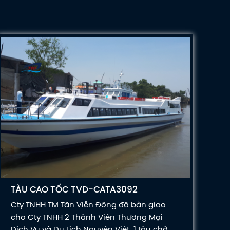
TÀU CAO TỐC TVD-CATA3092
Cty TNHH TM Tân Viễn Đông đã bàn giao
cho Cty TNHH 2 Thành Viên Thương Mại
Dịch Vụ và Du Lịch Nguyên Việt 1 tàu chở