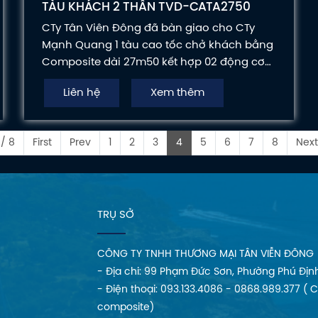
TÀU KHÁCH 2 THÂN TVD-CATA2750
CTy Tân Viên Đông đã bàn giao cho CTy
Mạnh Quang 1 tàu cao tốc chở khách bằng
Composite dài 27m50 kết hợp 02 động cơ
thủy Mitsubishi 1032PS, với sức chứa 174
Liên hệ
Xem thêm
người. Tàu chở khách 2 thân, tốc độ cao,
thiết kế rộng rãi kết hợp nhiều tiện ích, ghế
ngồi êm đã tạo sự thoải mái cho hành
/ 8
First
Prev
1
2
3
4
5
6
7
8
Next
khách...
TRỤ SỞ
CÔNG TY TNHH THƯƠNG MẠI TÂN VIỄN ĐÔNG
- Địa chi: 99 Phạm Đức Sơn, Phường Phú Địn
- Điện thoại: 093.133.4086 - 0868.989.377 ( 
composite)