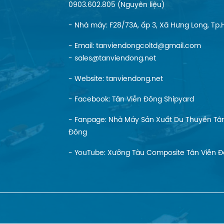
0903.602.805 (Nguyên liệu)
- Nhà máy: F28/73A, ấp 3, Xã Hưng Long, Tp
- Email: tanviendongcoltd@gmail.com
- sales@tanviendong.net
- Website:
tanviendong.net
- Facebook:
Tân Viễn Đông Shipyard
- Fanpage:
Nhà Máy Sản Xuất Du Thuyền Tân
Đông
- YouTube:
Xưởng Tàu Composite Tân Viễn 