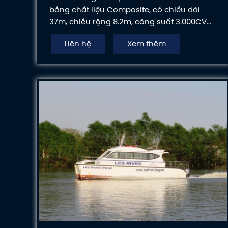
bằng chất liệu Composite, có chiều dài
37m, chiều rộng 8.2m, công suất 3.000CV
có sức chở lên đến hơn 280 hành khách/
Liên hệ
Xem thêm
chuyến.