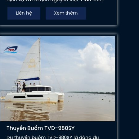
khách siêu tốc chạy tuyến Vân Đồn - Cô Tô.
Liên hệ
Xem thêm
Thuyền Buồm TVD-980SY
Du thuyền buồm TVD-980SY là dòng du