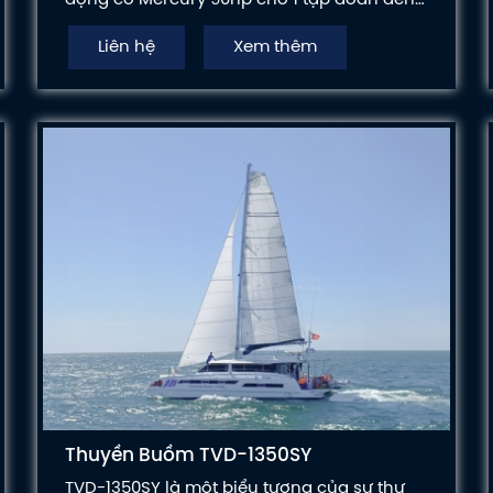
từ nước ngoài đầu tư du lịch biển đảo Việt
Liên hệ
Xem thêm
Nam.
Thuyền Buồm TVD-1350SY
TVD-1350SY là một biểu tượng của sự thư