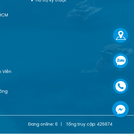
Hỗ trợ kỹ thuật
.HCM
 Viễn
Đông
Đang online: 6
|
Tổng truy cập: 426874