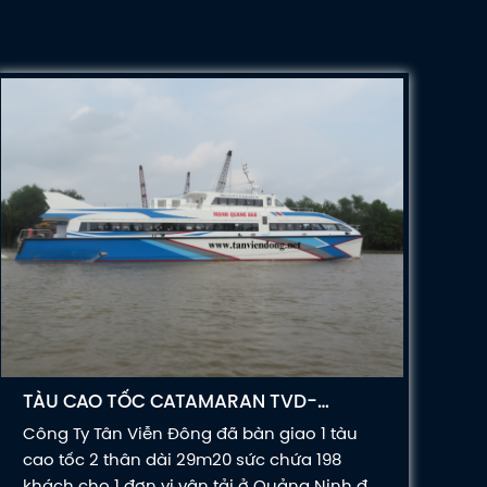
TÀU CAO TỐC CATAMARAN TVD-
CATA2920
Công Ty Tân Viễn Đông đã bàn giao 1 tàu
cao tốc 2 thân dài 29m20 sức chứa 198
khách cho 1 đơn vị vận tải ở Quảng Ninh để