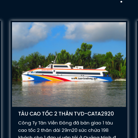
TÀU CAO TỐC 2 THÂN TVD-CATA2920
Công Ty Tân Viễn Đông đã bàn giao 1 tàu
cao tốc 2 thân dài 29m20 sức chứa 198
khách cho 1 đơn vị vận tải ở Quảng Ninh để