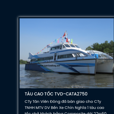
TÀU CAO TỐC TVD-CATA2750
CTy Tân Viên Đông đã bàn giao cho CTy
TNHH MTV DV Bến Xe Chín Nghĩa 1 tàu cao
tốc chở khách bằng Composite dài 27m50