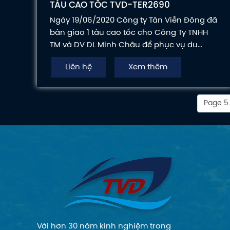
TÀU CAO TỐC TVD-TER2690
Ngày 19/06/2020 Công ty Tân Viễn Đông đã
bàn giao 1 tàu cao tốc cho Công Ty TNHH
TM và DV DL Minh Châu để phục vụ du
khách tuyến Vân Đồn - Minh Châu.
Liên hệ
Xem thêm
Page 5 
Với hơn 30 năm kinh nghiệm trong