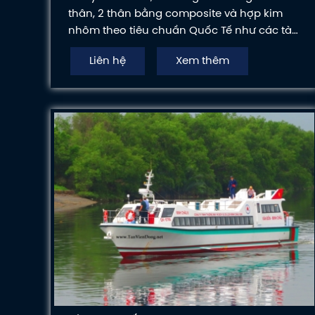
thân, 2 thân bằng composite và hợp kim
nhôm theo tiêu chuần Quốc Tế như các tàu
chuyên dụng phục vụ công tác, cao tốc
Liên hệ
Xem thêm
chở khách, tàu nhà hàng sang trọng nhiều
tiện nghi.....