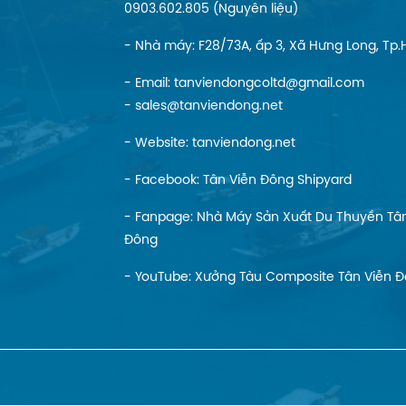
0903.602.805 (Nguyên liệu)
- Nhà máy: F28/73A, ấp 3, Xã Hưng Long, Tp
- Email: tanviendongcoltd@gmail.com
- sales@tanviendong.net
- Website:
tanviendong.net
- Facebook:
Tân Viễn Đông Shipyard
- Fanpage:
Nhà Máy Sản Xuất Du Thuyền Tân
Đông
- YouTube:
Xưởng Tàu Composite Tân Viễn 