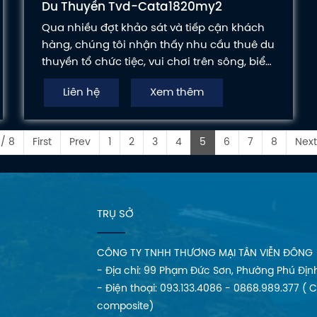
Du Thuyền Tvd-Cata1820my2
Qua nhiều đợt khảo sát và tiếp cận khách
hàng, chúng tôi nhận thấy nhu cầu thuê du
thuyền tổ chức tiệc, vui chơi trên sông, biển
dành cho 1 nhóm người, 1 tổ chức hoặc việc
Liên hệ
Xem thêm
sở hữu du thuyền hạng sang để khẳng
định đẳng cấp là 1 thị phần rất lớn. Với
phân khúc thị trường du thuyền hạng sang
/ 8
First
Prev
1
2
3
4
5
6
7
8
Next
này Nhà máy đóng tàu Tân Viễn Đông đã
cho ra đời model: TVD1812MY2.
TRỤ SỞ
CÔNG TY TNHH THƯƠNG MẠI TÂN VIỄN ĐÔNG
- Địa chi: 99 Phạm Đức Sơn, Phường Phú Địn
- Điện thoại: 093.133.4086 - 0868.989.377 ( 
composite)