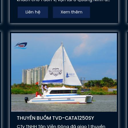
phục vụ khách du lịch.
Liên hệ
Xem thêm
THUYỀN BUỒM TVD-CATA1250SY
CTy TNHH Tân Viễn Đông đã giao 1 thuyền