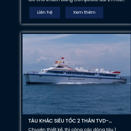
kết hợp 02 động cơ thủy Mitsubishi 1030PS,
Liên hệ
Xem thêm
với sức chứa 174 người.
TÀU KHÁC SIÊU TỐC 2 THÂN TVD-
CATA3660
Chuyên thiết kế, thi công các dòng tàu 1