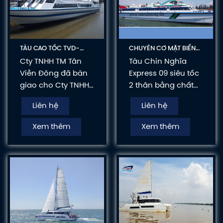
TÀU CAO TỐC TVD-
CHUYÊN CƠ MẶT BIỂN
CATA3092
TVD-CATA3660
Cty TNHH TM Tân
Tàu Chín Nghĩa
Viễn Đông đã bàn
Express 09 siêu tốc
giao cho Cty TNHH
2 thân bằng chất
2 Thành Viên
liệu Composite, có
Liên hệ
Liên hệ
Thương Mại Dịch
chiều dài 37m,
Vụ và Du Lịch
chiều rộng 8.2m,
Xem thêm
Xem thêm
Nguyên Việt 1 tàu
công suất 3.000CV
chở khách siêu tốc
có sức chở lên đến
chạy tuyến Vân
hơn 280 hành
Đồn - Cô Tô.
khách/ chuyến.