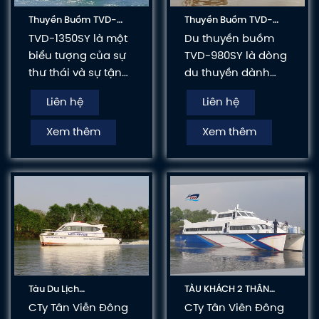
Thuyền Buồm TVD-
Thuyền Buồm TVD-
1350SY
980SY
TVD-1350SY là một
Du thuyền buồm
biểu tượng của sự
TVD-980SY là dòng
thư thái và sự tận
du thuyền dành
hưởng cuộc sống
cho gia đình để
Liên hệ
Liên hệ
trên biển. Với sức
cùng nhau có
mạnh và tiện nghi
những chuyến du
Xem thêm
Xem thêm
vượt trội, nó mang
ngoạn và vui chơi
lại trải nghiệm
trên sông nước.
đáng nhớ
Tàu Du Lịch
TÀU KHÁCH 2 THÂN
Catamaran Tvd-
TVD-CATA2750
CTy Tân Viễn Đông
CTy Tân Viên Đông
Cata1145