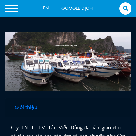
Trang chủ
Sản phẩm
Tàu Chở Khách
EN
Tàu trên 100 khách
TÀU CAO TỐC TVD-TER2680
Giới thiệu
Cty TNHH TM Tân Viễn Đông đã bàn giao cho 1
số tàu cao tốc cho các đơn vị vận chuyển như Cty