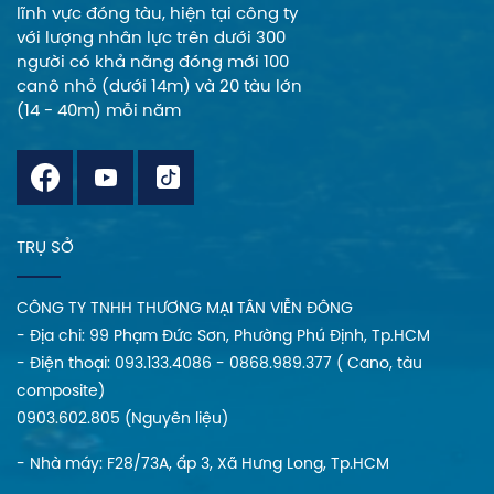
lĩnh vực đóng tàu, hiện tại công ty
với lượng nhân lực trên dưới 300
người có khả năng đóng mới 100
canô nhỏ (dưới 14m) và 20 tàu lớn
(14 - 40m) mỗi năm
TRỤ SỞ
CÔNG TY TNHH THƯƠNG MẠI TÂN VIỄN ĐÔNG
- Địa chi: 99 Phạm Đức Sơn, Phường Phú Định, Tp.HCM
- Điện thoại: 093.133.4086 - 0868.989.377 ( Cano, tàu
composite)
0903.602.805 (Nguyên liệu)
- Nhà máy: F28/73A, ấp 3, Xã Hưng Long, Tp.HCM