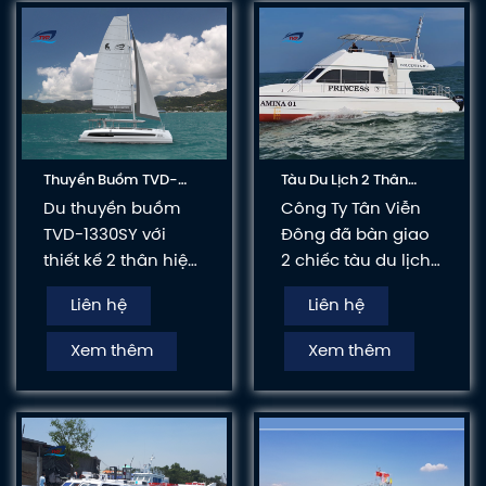
Thuyền Buồm TVD-
Tàu Du Lịch 2 Thân
1330SY
Tvd-Cata1223
Du thuyền buồm
Công Ty Tân Viễn
TVD-1330SY với
Đông đã bàn giao
thiết kế 2 thân hiện
2 chiếc tàu du lịch
đại mang lại sự
2 thân dài 12m23
Liên hệ
Liên hệ
vững vàng, ổn định
kết hợp 04 động cơ
tuyệt vời khi vận
Mercury 90hp cho 1
Xem thêm
Xem thêm
hành. Không gian
tập đoàn đến từ
bố trí rộng mang
nước ngoài đầu tư
lại sự thoải mái và
du lịch biển đảo
tiện nghi cho
Việt Nam.
khách hàng.