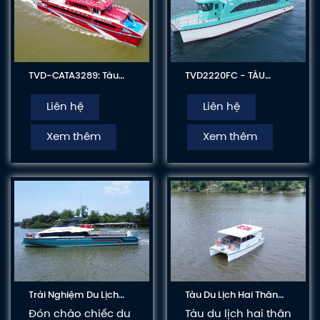
TVD-CATA3289: Tàu
TVD2220FC - TÀU
Chở Khách Cao Tốc,
KHÁCH CÔNG SUẤT LỚN
Hai Thân, Hai Tầng
PHỤC VỤ KHAI THÁC DU
Liên hệ
Liên hệ
LỊCH BIỂN ĐẢO
Xem thêm
Xem thêm
Trải Nghiệm Du Lịch
Tàu Du Lịch Hai Thân
Đẳng Cấp Cùng
TVD1050CO
Đón chào chiếc du
Tàu du lịch hai thân