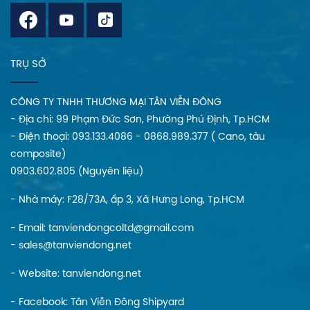
TRỤ SỞ
CÔNG TY TNHH THƯƠNG MẠI TÂN VIỄN ĐÔNG
- Địa chi: 99 Phạm Đức Sơn, Phường Phú Định, Tp.HCM
- Điện thoại: 093.133.4086 - 0868.989.377 ( Cano, tàu
composite)
0903.602.805 (Nguyên liệu)
- Nhà máy: F28/73A, ấp 3, Xã Hưng Long, Tp.HCM
- Email: tanviendongcoltd@gmail.com
- sales@tanviendong.net
- Website:
tanviendong.net
- Facebook:
Tân Viễn Đông Shipyard