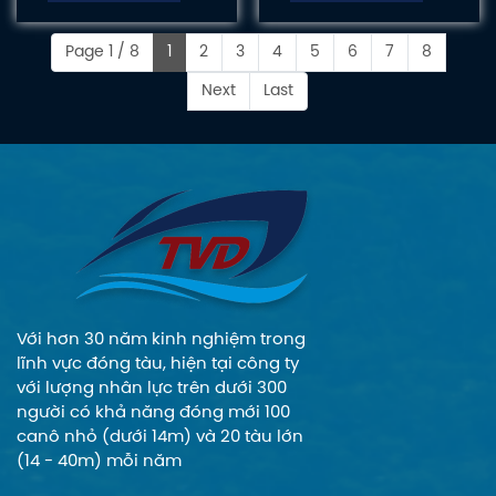
vào hoạt động
Đông đã cho ra
phục vụ du khách
mắt model
Page 1 / 8
1
2
3
4
5
6
7
8
trong dịp nghỉ lễ
Catamaran -
Next
Last
dài sắp tới
FC13.25, mô hình
tàu hạng sang có
khối lượng vận
chuyển và luân
chuyển tương đối
tốt, cùng đầy đủ
các trang thiết bị
hiện đại với thiết kế
nội thất cao cấp
Với hơn 30 năm kinh nghiệm trong
mang đến cho du
lĩnh vực đóng tàu, hiện tại công ty
khách những trải
với lượng nhân lực trên dưới 300
nghiệm tuyệt vời và
người có khả năng đóng mới 100
đáng nhớ.
canô nhỏ (dưới 14m) và 20 tàu lớn
(14 - 40m) mỗi năm