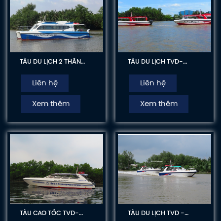
vị vận tải hành
này. Với sức chứa
khách yêu thích,
50 người, thì Scarlet
lựa chọn vì những
Pearl Cruise sẽ thu
đặc tính kinh tế và
hút được nhiều du
tiện dụng.
khách đến với du
TÀU DU LỊCH 2 THÂN
TÀU DU LỊCH TVD-
lịch biển Quảng
TVD-CATA1460
TER1268
Ninh.
Liên hệ
Liên hệ
Xem thêm
Xem thêm
TÀU CAO TỐC TVD-
TÀU DU LỊCH TVD -