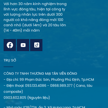
Với hơn 30 năm kinh nghiệm trong
lĩnh vực đóng tàu, hiện tại công ty
với lượng nhân lực trên dưới 300
người có khả năng đóng mới 100
canô nhỏ (dưới 14m) và 20 tàu lớn
(14 - 40m) mỗi năm
TRỤ SỞ
CÔNG TY TNHH THƯƠNG MẠI TÂN VIỄN ĐÔNG
- Địa chi: 99 Phạm Đức Sơn, Phường Phú Định, Tp.HCM
- Điện thoại: 093.133.4086 - 0868.989.377 ( Cano, tàu
composite)
0903.602.805 (Nguyên liệu)
- Nhà máy: F28/73A, ấp 3, Xã Hưng Long, Tp.HCM