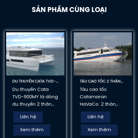
SẢN PHẨM CÙNG LOẠI
DU THUYỀN CATA TVD-
TÀU CAO TỐC 2 THÂN
900MY
TVD-CATA1750
Du thuyền Cata
Tàu cao tốc
TVD-900MY là dòng
Catamaran
du thuyền 2 thân
HaVaCo 2 thân
gồm 1 phòng ngủ, 1
bằng chất liệu
Liên hệ
Liên hệ
phòng khách, 1
Composite, có
quầy bar mini, 1
chiều dài 17.50m,
Xem thêm
Xem thêm
bếp, 1 sàn lưới nhún
chiều rộng 5.90m,