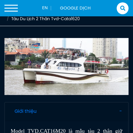
Trang chủ
Sản phẩm
Tàu Chở Khách
EN
Tàu Nhà Hàng - Du Lịch
Tàu Du Lịch 2 Thân Tvd-Cata1620
Giới thiệu
Model TVD.CAT16M20 là mẫu tàu 2 thân giữ