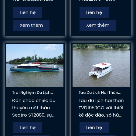
Chở Khách Cao Tốc,
KHÁCH CÔNG SUẤT LỚN
Hai Thân, Hai Tầng
PHỤC VỤ KHAI THÁC DU
Liên hệ
Liên hệ
LỊCH BIỂN ĐẢO
Xem thêm
Xem thêm
Trải Nghiệm Du Lịch
Tàu Du Lịch Hai Thân
Đẳng Cấp Cùng
TVD1050CO
Đón chào chiếc du
Tàu du lịch hai thân
Seatro ST2080
thuyền một thân
TVD1050CO với thiết
Seatro ST2080, sự
kế độc đáo, sở hữu
lựa chọn lý tưởng
2 thân giúp đảm
Liên hệ
Liên hệ
cho gia đình và
bảo sự ổn định và