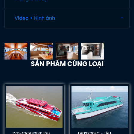
Video + Hình ảnh
SẢN PHẨM CÙNG LOẠI
TVD-CATA3289: Tàu
TVD2220FC - TÀU