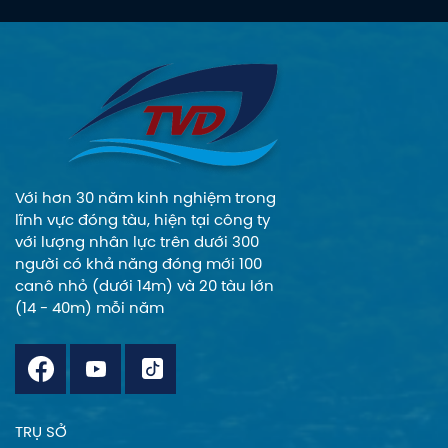
tàu hạng sang có
khối lượng vận
chuyển và luân
chuyển tương đối
tốt, cùng đầy đủ
các trang thiết bị
hiện đại với thiết kế
nội thất cao cấp
Với hơn 30 năm kinh nghiệm trong
mang đến cho du
lĩnh vực đóng tàu, hiện tại công ty
khách những trải
với lượng nhân lực trên dưới 300
nghiệm tuyệt vời và
người có khả năng đóng mới 100
đáng nhớ.
canô nhỏ (dưới 14m) và 20 tàu lớn
(14 - 40m) mỗi năm
TRỤ SỞ