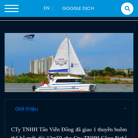
Trang chủ
Sản phẩm
Tàu Chở Khách
EN
THUYỀN BUỒM TVD-CATA1250SY
Giới thiệu
CTy TNHH Tân Viễn Đông đã giao 1 thuyền buồm
thế hệ mới dài 12m50 cho Cty TNHH Cộng Nghệ