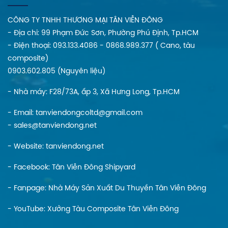
CÔNG TY TNHH THƯƠNG MẠI TÂN VIỄN ĐÔNG
- Địa chi: 99 Phạm Đức Sơn, Phường Phú Định, Tp.HCM
- Điện thoại: 093.133.4086 - 0868.989.377 ( Cano, tàu
composite)
0903.602.805 (Nguyên liệu)
- Nhà máy: F28/73A, ấp 3, Xã Hưng Long, Tp.HCM
- Email: tanviendongcoltd@gmail.com
- sales@tanviendong.net
- Website:
tanviendong.net
- Facebook:
Tân Viễn Đông Shipyard
- Fanpage:
Nhà Máy Sản Xuất Du Thuyền Tân Viễn Đông
- YouTube:
Xưởng Tàu Composite Tân Viễn Đông