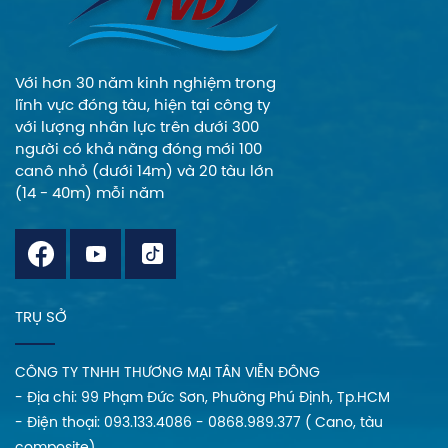
và tinh tế cho quý
khách trong mọi
sản phẩm.
Với hơn 30 năm kinh nghiệm trong
lĩnh vực đóng tàu, hiện tại công ty
với lượng nhân lực trên dưới 300
người có khả năng đóng mới 100
canô nhỏ (dưới 14m) và 20 tàu lớn
(14 - 40m) mỗi năm
TRỤ SỞ
CÔNG TY TNHH THƯƠNG MẠI TÂN VIỄN ĐÔNG
- Địa chi: 99 Phạm Đức Sơn, Phường Phú Định, Tp.HCM
- Điện thoại: 093.133.4086 - 0868.989.377 ( Cano, tàu