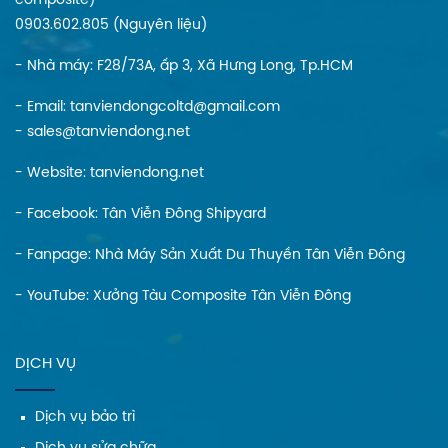
composite)
0903.602.805 (Nguyên liệu)
- Nhà máy: F28/73A, ấp 3, Xã Hưng Long, Tp.HCM
- Email: tanviendongcoltd@gmail.com
- sales@tanviendong.net
- Website:
tanviendong.net
- Facebook:
Tân Viễn Đông Shipyard
- Fanpage:
Nhà Máy Sản Xuất Du Thuyền Tân Viễn Đông
- YouTube:
Xưởng Tàu Composite Tân Viễn Đông
DỊCH VỤ
Dịch vụ bảo trì