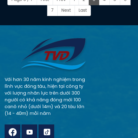
năng bảo vệ khỏi
người cầu kayak
thiệt hại do va đập
7
Next
Last
chuyên nghiệp
và giá treo chuyển
Ultralight 1103 AC sẽ
đổi được nâng cấp.
không xuống nước
nếu không có Siêu
nhẹ của họ, và bạn
cũng vậy. Với
Ultralight 1103 AC,
giờ đây bạn có thể
đánh bại đám
Với hơn 30 năm kinh nghiệm trong
đông và đến địa
lĩnh vực đóng tàu, hiện tại công ty
điểm đáng mơ ước
với lượng nhân lực trên dưới 300
của mình nhanh
người có khả năng đóng mới 100
hơn tới 30%.
canô nhỏ (dưới 14m) và 20 tàu lớn
Ultralight 1103 AC
(14 - 40m) mỗi năm
truyền động trực
tiếp, êm ái đi kèm
với giá độ cần thủ