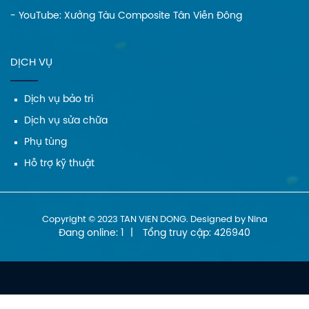
phần ứng ga tốc thì
- YouTube:
Xưởng Tàu Composite Tân Viễn Đông
để cải thiện khả
năng cơ động và
kết cấu hạng nặng
DỊCH VỤ
có khả năng chống
va đập tốt hơn.
Dịch vụ bảo trì
Torqeedo Ultralight
Dịch vụ sửa chữa
1103 AC cực kỳ đa
dụng và phù hợp
Phụ tùng
với tất cả các loại
Hỗ trợ kỹ thuật
thuyền kayak và ca
nô biển, và có
những mẫu đặc
Copyright © 2023 TAN VIEN DONG. Designed by Nina
biệt cho những yêu
Đang online: 1
|
Tổng truy cập: 426940
cầu đặc biệt.