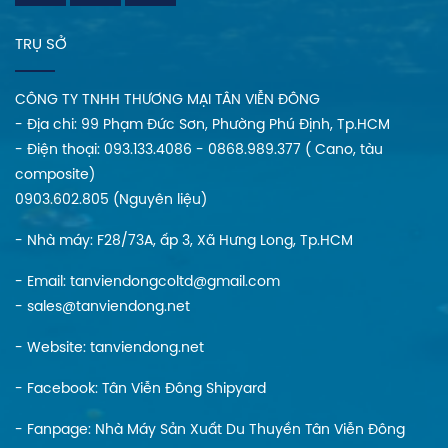
cải tiến và tất cả
các tính năng công
TRỤ SỞ
nghệ cao mà bạn
mong đợi tích hợp
CÔNG TY TNHH THƯƠNG MẠI TÂN VIỄN ĐÔNG
GPS, phạm vi thời
gian thực và hiển
- Địa chi: 99 Phạm Đức Sơn, Phường Phú Định, Tp.HCM
thị thời gian chạy,
- Điện thoại: 093.133.4086 - 0868.989.377 ( Cano, tàu
sức năng lượng
composite)
mặt trời, an toàn và
0903.602.805 (Nguyên liệu)
hiệu suất vượt trội,
- Nhà máy: F28/73A, ấp 3, Xã Hưng Long, Tp.HCM
và công nghệ pin
lithium mới nhất.
- Email: tanviendongcoltd@gmail.com
1103 AC gần như
- sales@tanviendong.net
mạnh hơn gấp ba
lần so với Torqeedo
- Website:
tanviendong.net
Ultralight 403 cho
khả năng tăng tốc
- Facebook:
Tân Viễn Đông Shipyard
và sức kéo vượt trội,
- Fanpage:
Nhà Máy Sản Xuất Du Thuyền Tân Viễn Đông
đồng thời bổ sung