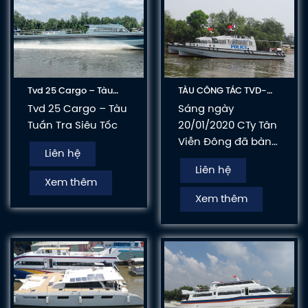
Tvd 25 Cargo – Tàu
TÀU CÔNG TÁC TVD-
Tuần Tra Siêu Tốc
ST24 XUẤT KHẨU
Tvd 25 Cargo – Tàu
Sáng ngày
CAMPUCHIA
Tuần Tra Siêu Tốc
20/01/2020 CTy Tân
Viễn Đông đã bàn
Liên hệ
giao 6 chiếc tàu
Liên hệ
công tác gồm 2
Xem thêm
chiếc tàu tuần tra
Xem thêm
Seatrol 24m và 4
chiếc Cano phản
ứng nhanh Rib 11m
bằng Composite
gắn 8 động cơ
Mercury Verado
350HP cho Cảnh