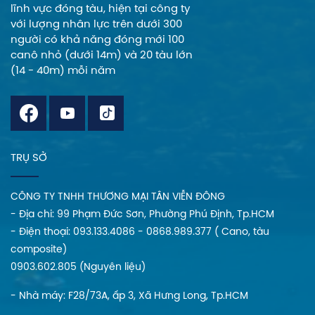
lĩnh vực đóng tàu, hiện tại công ty
với lượng nhân lực trên dưới 300
người có khả năng đóng mới 100
canô nhỏ (dưới 14m) và 20 tàu lớn
(14 - 40m) mỗi năm
TRỤ SỞ
CÔNG TY TNHH THƯƠNG MẠI TÂN VIỄN ĐÔNG
- Địa chi: 99 Phạm Đức Sơn, Phường Phú Định, Tp.HCM
- Điện thoại: 093.133.4086 - 0868.989.377 ( Cano, tàu
composite)
0903.602.805 (Nguyên liệu)
- Nhà máy: F28/73A, ấp 3, Xã Hưng Long, Tp.HCM