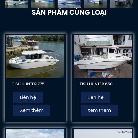
SẢN PHẨM CÙNG LOẠI
FISH HUNTER 775 -
FISH HUNTER 650 -
TVD775FH: Tàu Câu
TVD650FH: Tàu Câu
Xuất Khẩu Hàn Quốc
Xuất Khẩu Hàn Quốc
Liên hệ
Liên hệ
Xem thêm
Xem thêm