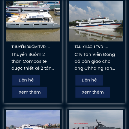
ứng nhanh Rib 11m
bằng Composite
gắn 8 động cơ
Mercury Verado
350HP cho Cảnh
Sát Đường Thủy
nước bạn.
THUYỀN BUỒM TVD-
TÀU KHÁCH TVD-
CATA1800 XUẤT KHẨU
CATA2300 XUẤT KHẨU
Thuyền Buồm 2
CTy Tân Viễn Đông
ÚC
CAMPUCHIA
thân Composite
đã bàn giao cho
được thiết kế 2 tầng
ông Chhaing Tong
với 4 phòng ngủ, 2
đến từ Campuchia
Liên hệ
Liên hệ
WC, 1 phòng bếp, 1
1 tàu chở 2 thân dài
phòng khách, 1 khu
23m00 kết hợp với
Xem thêm
Xem thêm
sinh hoạt phía sau,
2 động cơ thủy
1 khu phơi nắng
nhãn hiệu
ngắm cảnh ở phía
Cummins QSK19,
trước. Nội thất bên
công suất 760HP và
trong sang trọng
hộp số ZF500-1A