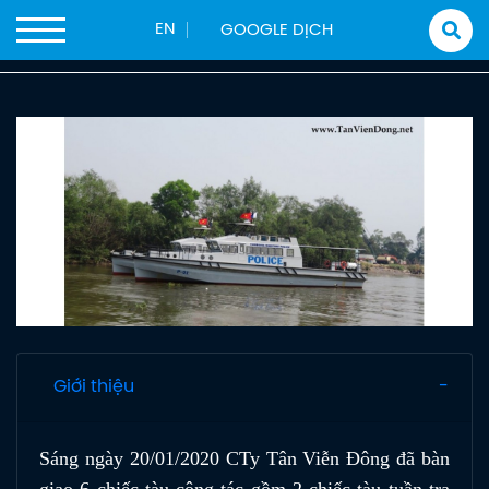
Trang chủ
Sản phẩm
Tàu Xuất Khẩu
Tàu công tác
EN
TÀU CÔNG TÁC TVD-ST2400M
Giới thiệu
Sáng ngày 20/01/2020 CTy Tân Viễn Đông đã bàn
giao 6 chiếc tàu công tác gồm 2 chiếc tàu tuần tra